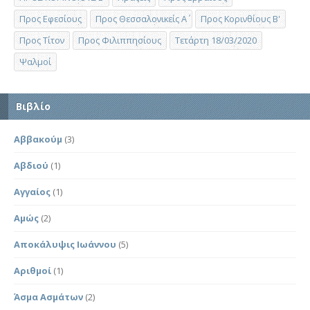
Προς Εφεσίους
Προς Θεσσαλονικείς Α΄
Προς Κορινθίους Β'
Προς Τίτον
Προς Φιλιππησίους
Τετάρτη 18/03/2020
Ψαλμοί
Βιβλίο
Αββακούμ
(3)
Αβδιού
(1)
Αγγαίος
(1)
Αμώς
(2)
Αποκάλυψις Ιωάννου
(5)
Αριθμοί
(1)
Άσμα Ασμάτων
(2)