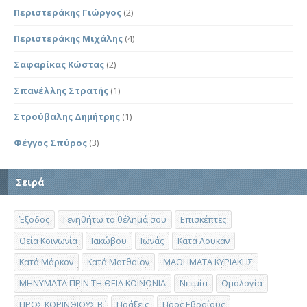
Περιστεράκης Γιώργος
(2)
Περιστεράκης Μιχάλης
(4)
Σαφαρίκας Κώστας
(2)
Σπανέλλης Στρατής
(1)
Στρούβαλης Δημήτρης
(1)
Φέγγος Σπύρος
(3)
Σειρά
Έξοδος
Γενηθήτω το θέλημά σου
Επισκέπτες
Θεία Κοινωνία
Ιακώβου
Ιωνάς
Κατά Λουκάν
Κατά Μάρκον
Κατά Ματθαίον
ΜΑΘΗΜΑΤΑ ΚΥΡΙΑΚΗΣ
ΜΗΝΥΜΑΤΑ ΠΡΙΝ ΤΗ ΘΕΙΑ ΚΟΙΝΩΝΙΑ
Νεεμία
Ομολογία
ΠΡΟΣ ΚΟΡΙΝΘΙΟΥΣ Β΄
Πράξεις
Προς Εβραίους