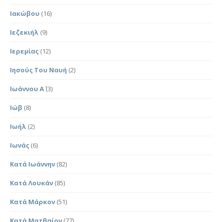
Ιακώβου
(16)
Ιεζεκιήλ
(9)
Ιερεμίας
(12)
Ιησούς Του Ναυή
(2)
Ιωάννου Α΄
(3)
Ιώβ
(8)
Ιωήλ
(2)
Ιωνάς
(6)
Κατά Ιωάννην
(82)
Κατά Λουκάν
(85)
Κατά Μάρκον
(51)
Κατά Ματθαίον
(77)