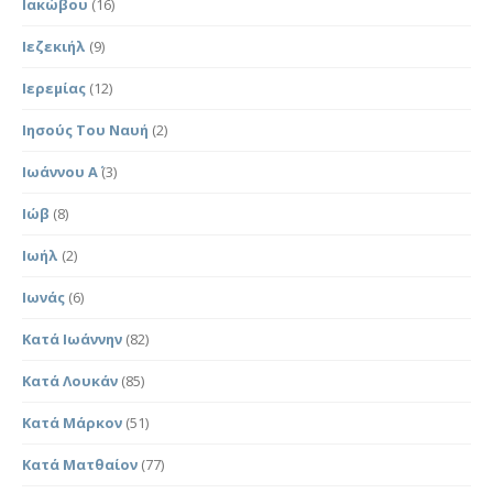
Ιακώβου
(16)
Ιεζεκιήλ
(9)
Ιερεμίας
(12)
Ιησούς Του Ναυή
(2)
Ιωάννου Α΄
(3)
Ιώβ
(8)
Ιωήλ
(2)
Ιωνάς
(6)
Κατά Ιωάννην
(82)
Κατά Λουκάν
(85)
Κατά Μάρκον
(51)
Κατά Ματθαίον
(77)