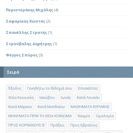
Περιστεράκης Μιχάλης
(4)
Σαφαρίκας Κώστας
(2)
Σπανέλλης Στρατής
(1)
Στρούβαλης Δημήτρης
(1)
Φέγγος Σπύρος
(3)
Σειρά
Έξοδος
Γενηθήτω το θέλημά σου
Επισκέπτες
Θεία Κοινωνία
Ιακώβου
Ιωνάς
Κατά Λουκάν
Κατά Μάρκον
Κατά Ματθαίον
ΜΑΘΗΜΑΤΑ ΚΥΡΙΑΚΗΣ
ΜΗΝΥΜΑΤΑ ΠΡΙΝ ΤΗ ΘΕΙΑ ΚΟΙΝΩΝΙΑ
Νεεμία
Ομολογία
ΠΡΟΣ ΚΟΡΙΝΘΙΟΥΣ Β΄
Πράξεις
Προς Εβραίους