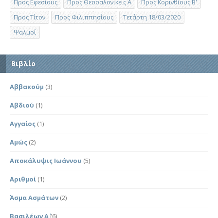
Προς Εφεσίους
Προς Θεσσαλονικείς Α΄
Προς Κορινθίους Β'
Προς Τίτον
Προς Φιλιππησίους
Τετάρτη 18/03/2020
Ψαλμοί
Βιβλίο
Αββακούμ
(3)
Αβδιού
(1)
Αγγαίος
(1)
Αμώς
(2)
Αποκάλυψις Ιωάννου
(5)
Αριθμοί
(1)
Άσμα Ασμάτων
(2)
Βασιλέων Α΄
(6)