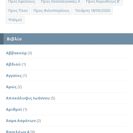
Προς Εφεσίους
Προς Θεσσαλονικείς Α΄
Προς Κορινθίους Β'
Προς Τίτον
Προς Φιλιππησίους
Τετάρτη 18/03/2020
Ψαλμοί
Βιβλίο
Αββακούμ
(3)
Αβδιού
(1)
Αγγαίος
(1)
Αμώς
(2)
Αποκάλυψις Ιωάννου
(5)
Αριθμοί
(1)
Άσμα Ασμάτων
(2)
Βασιλέων Α΄
(6)