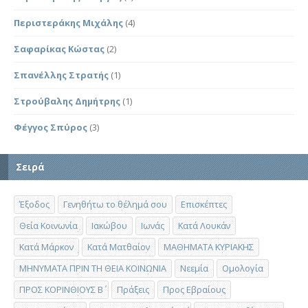
Περιστεράκης Μιχάλης
(4)
Σαφαρίκας Κώστας
(2)
Σπανέλλης Στρατής
(1)
Στρούβαλης Δημήτρης
(1)
Φέγγος Σπύρος
(3)
Σειρά
Έξοδος
Γενηθήτω το θέλημά σου
Επισκέπτες
Θεία Κοινωνία
Ιακώβου
Ιωνάς
Κατά Λουκάν
Κατά Μάρκον
Κατά Ματθαίον
ΜΑΘΗΜΑΤΑ ΚΥΡΙΑΚΗΣ
ΜΗΝΥΜΑΤΑ ΠΡΙΝ ΤΗ ΘΕΙΑ ΚΟΙΝΩΝΙΑ
Νεεμία
Ομολογία
ΠΡΟΣ ΚΟΡΙΝΘΙΟΥΣ Β΄
Πράξεις
Προς Εβραίους