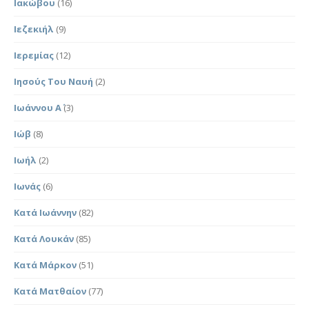
Ιακώβου
(16)
Ιεζεκιήλ
(9)
Ιερεμίας
(12)
Ιησούς Του Ναυή
(2)
Ιωάννου Α΄
(3)
Ιώβ
(8)
Ιωήλ
(2)
Ιωνάς
(6)
Κατά Ιωάννην
(82)
Κατά Λουκάν
(85)
Κατά Μάρκον
(51)
Κατά Ματθαίον
(77)