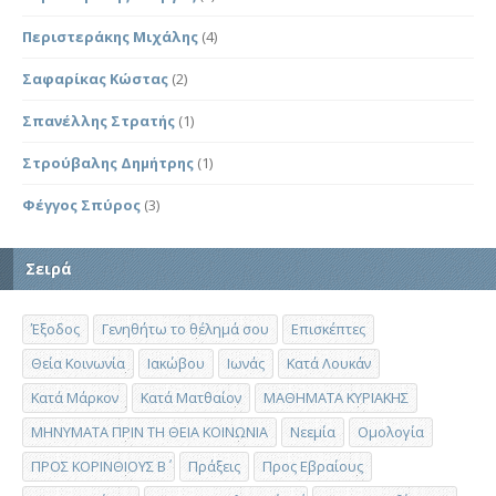
Περιστεράκης Μιχάλης
(4)
Σαφαρίκας Κώστας
(2)
Σπανέλλης Στρατής
(1)
Στρούβαλης Δημήτρης
(1)
Φέγγος Σπύρος
(3)
Σειρά
Έξοδος
Γενηθήτω το θέλημά σου
Επισκέπτες
Θεία Κοινωνία
Ιακώβου
Ιωνάς
Κατά Λουκάν
Κατά Μάρκον
Κατά Ματθαίον
ΜΑΘΗΜΑΤΑ ΚΥΡΙΑΚΗΣ
ΜΗΝΥΜΑΤΑ ΠΡΙΝ ΤΗ ΘΕΙΑ ΚΟΙΝΩΝΙΑ
Νεεμία
Ομολογία
ΠΡΟΣ ΚΟΡΙΝΘΙΟΥΣ Β΄
Πράξεις
Προς Εβραίους