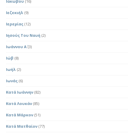
Ιακώβου
(16)
Ιεζεκιήλ
(9)
Ιερεμίας
(12)
Ιησούς Του Ναυή
(2)
Ιωάννου Α΄
(3)
Ιώβ
(8)
Ιωήλ
(2)
Ιωνάς
(6)
Κατά Ιωάννην
(82)
Κατά Λουκάν
(85)
Κατά Μάρκον
(51)
Κατά Ματθαίον
(77)