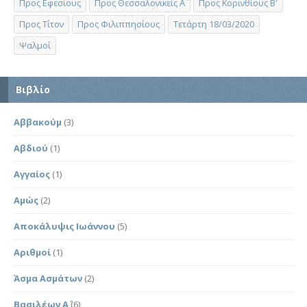
Προς Εφεσίους
Προς Θεσσαλονικείς Α΄
Προς Κορινθίους Β'
Προς Τίτον
Προς Φιλιππησίους
Τετάρτη 18/03/2020
Ψαλμοί
Βιβλίο
Αββακούμ
(3)
Αβδιού
(1)
Αγγαίος
(1)
Αμώς
(2)
Αποκάλυψις Ιωάννου
(5)
Αριθμοί
(1)
Άσμα Ασμάτων
(2)
Βασιλέων Α΄
(6)