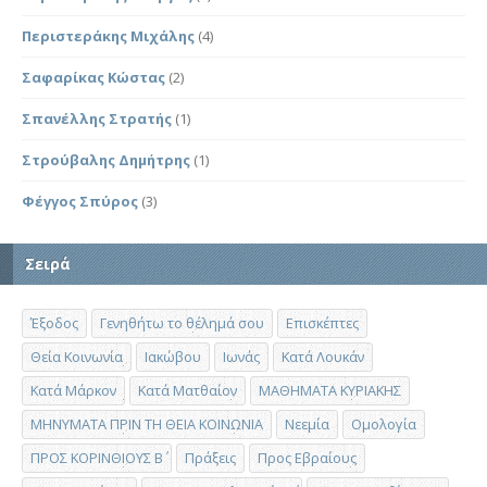
Περιστεράκης Μιχάλης
(4)
Σαφαρίκας Κώστας
(2)
Σπανέλλης Στρατής
(1)
Στρούβαλης Δημήτρης
(1)
Φέγγος Σπύρος
(3)
Σειρά
Έξοδος
Γενηθήτω το θέλημά σου
Επισκέπτες
Θεία Κοινωνία
Ιακώβου
Ιωνάς
Κατά Λουκάν
Κατά Μάρκον
Κατά Ματθαίον
ΜΑΘΗΜΑΤΑ ΚΥΡΙΑΚΗΣ
ΜΗΝΥΜΑΤΑ ΠΡΙΝ ΤΗ ΘΕΙΑ ΚΟΙΝΩΝΙΑ
Νεεμία
Ομολογία
ΠΡΟΣ ΚΟΡΙΝΘΙΟΥΣ Β΄
Πράξεις
Προς Εβραίους