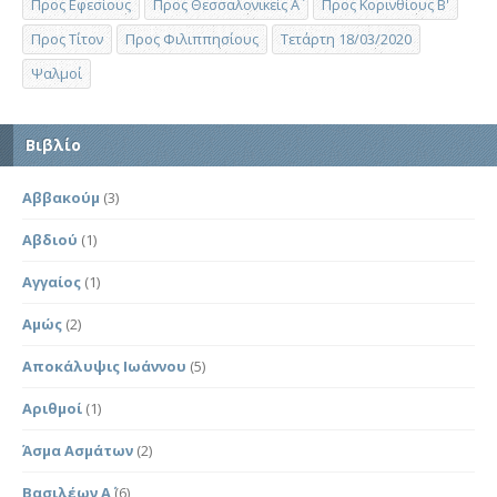
Προς Εφεσίους
Προς Θεσσαλονικείς Α΄
Προς Κορινθίους Β'
Προς Τίτον
Προς Φιλιππησίους
Τετάρτη 18/03/2020
Ψαλμοί
Βιβλίο
Αββακούμ
(3)
Αβδιού
(1)
Αγγαίος
(1)
Αμώς
(2)
Αποκάλυψις Ιωάννου
(5)
Αριθμοί
(1)
Άσμα Ασμάτων
(2)
Βασιλέων Α΄
(6)