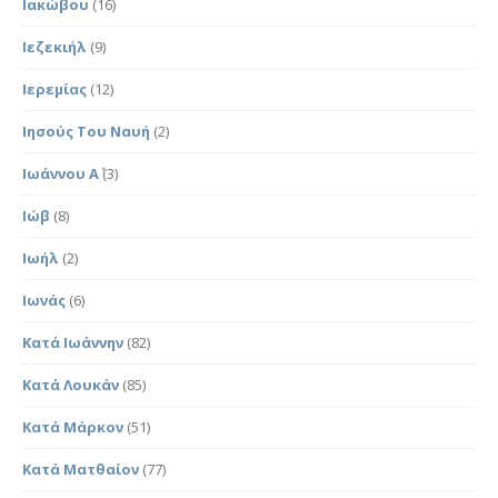
Ιακώβου
(16)
Ιεζεκιήλ
(9)
Ιερεμίας
(12)
Ιησούς Του Ναυή
(2)
Ιωάννου Α΄
(3)
Ιώβ
(8)
Ιωήλ
(2)
Ιωνάς
(6)
Κατά Ιωάννην
(82)
Κατά Λουκάν
(85)
Κατά Μάρκον
(51)
Κατά Ματθαίον
(77)