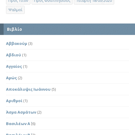
Προς Τίτον
Προς Φιλιππησίους
Τετάρτη 18/03/2020
Ψαλμοί
Βιβλίο
Αββακούμ
(3)
Αβδιού
(1)
Αγγαίος
(1)
Αμώς
(2)
Αποκάλυψις Ιωάννου
(5)
Αριθμοί
(1)
Άσμα Ασμάτων
(2)
Βασιλέων Α΄
(6)
Βασιλέων Β΄
(2)