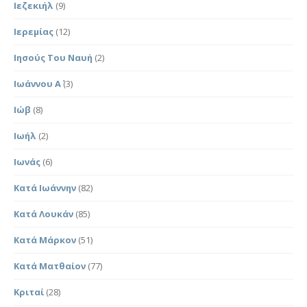
Ιεζεκιήλ
(9)
Ιερεμίας
(12)
Ιησούς Του Ναυή
(2)
Ιωάννου Α΄
(3)
Ιώβ
(8)
Ιωήλ
(2)
Ιωνάς
(6)
Κατά Ιωάννην
(82)
Κατά Λουκάν
(85)
Κατά Μάρκον
(51)
Κατά Ματθαίον
(77)
Κριταί
(28)