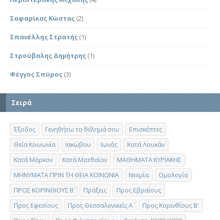
Σαφαρίκας Κώστας
(2)
Σπανέλλης Στρατής
(1)
Στρούβαλης Δημήτρης
(1)
Φέγγος Σπύρος
(3)
Σειρά
Έξοδος
Γενηθήτω το θέλημά σου
Επισκέπτες
Θεία Κοινωνία
Ιακώβου
Ιωνάς
Κατά Λουκάν
Κατά Μάρκον
Κατά Ματθαίον
ΜΑΘΗΜΑΤΑ ΚΥΡΙΑΚΗΣ
ΜΗΝΥΜΑΤΑ ΠΡΙΝ ΤΗ ΘΕΙΑ ΚΟΙΝΩΝΙΑ
Νεεμία
Ομολογία
ΠΡΟΣ ΚΟΡΙΝΘΙΟΥΣ Β΄
Πράξεις
Προς Εβραίους
Προς Εφεσίους
Προς Θεσσαλονικείς Α΄
Προς Κορινθίους Β'