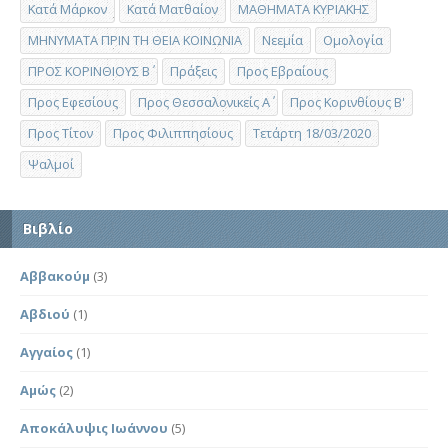
Κατά Μάρκον
Κατά Ματθαίον
ΜΑΘΗΜΑΤΑ ΚΥΡΙΑΚΗΣ
ΜΗΝΥΜΑΤΑ ΠΡΙΝ ΤΗ ΘΕΙΑ ΚΟΙΝΩΝΙΑ
Νεεμία
Ομολογία
ΠΡΟΣ ΚΟΡΙΝΘΙΟΥΣ Β΄
Πράξεις
Προς Εβραίους
Προς Εφεσίους
Προς Θεσσαλονικείς Α΄
Προς Κορινθίους Β'
Προς Τίτον
Προς Φιλιππησίους
Τετάρτη 18/03/2020
Ψαλμοί
Βιβλίο
Αββακούμ
(3)
Αβδιού
(1)
Αγγαίος
(1)
Αμώς
(2)
Αποκάλυψις Ιωάννου
(5)