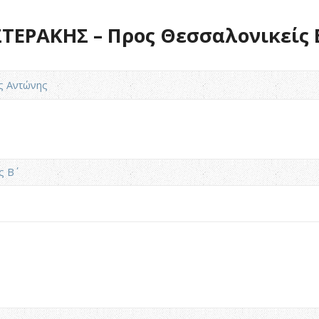
ΕΡΑΚΗΣ – Προς Θεσσαλονικείς Β΄
ς Αντώνης
 Β΄