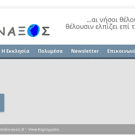
…αι νήσοι θέλο
θέλουσιν ελπίζει επί 
Η Εκκλησία
Πολυμέσα
Newsletter
Επικοινων
σαλονικείς Β΄
>
View Κηρύγματα