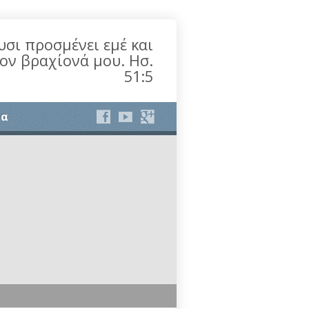
υσι προσμένει εμέ και
τον βραχίονά μου. Ησ.
51:5
ία