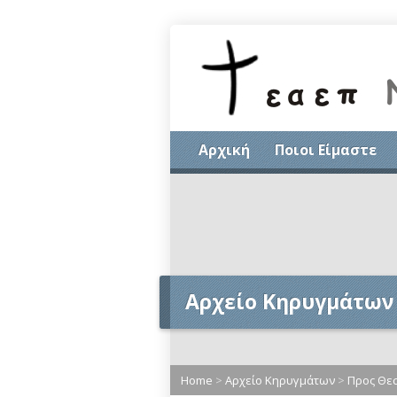
Αρχική
Ποιοι Είμαστε
Αρχείο Κηρυγμάτων
Home
>
Αρχείο Κηρυγμάτων
>
Προς Θεσ