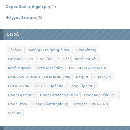
Στρούβαλης Δημήτρης
(1)
Φέγγος Σπύρος
(3)
Σειρά
Έξοδος
Γενηθήτω το θέλημά σου
Επισκέπτες
Θεία Κοινωνία
Ιακώβου
Ιωνάς
Κατά Λουκάν
Κατά Μάρκον
Κατά Ματθαίον
ΜΑΘΗΜΑΤΑ ΚΥΡΙΑΚΗΣ
ΜΗΝΥΜΑΤΑ ΠΡΙΝ ΤΗ ΘΕΙΑ ΚΟΙΝΩΝΙΑ
Νεεμία
Ομολογία
ΠΡΟΣ ΚΟΡΙΝΘΙΟΥΣ Β΄
Πράξεις
Προς Εβραίους
Προς Εφεσίους
Προς Θεσσαλονικείς Α΄
Προς Κορινθίους Β'
Προς Τίτον
Προς Φιλιππησίους
Τετάρτη 18/03/2020
Ψαλμοί