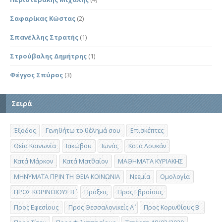
Σαφαρίκας Κώστας
(2)
Σπανέλλης Στρατής
(1)
Στρούβαλης Δημήτρης
(1)
Φέγγος Σπύρος
(3)
Σειρά
Έξοδος
Γενηθήτω το θέλημά σου
Επισκέπτες
Θεία Κοινωνία
Ιακώβου
Ιωνάς
Κατά Λουκάν
Κατά Μάρκον
Κατά Ματθαίον
ΜΑΘΗΜΑΤΑ ΚΥΡΙΑΚΗΣ
ΜΗΝΥΜΑΤΑ ΠΡΙΝ ΤΗ ΘΕΙΑ ΚΟΙΝΩΝΙΑ
Νεεμία
Ομολογία
ΠΡΟΣ ΚΟΡΙΝΘΙΟΥΣ Β΄
Πράξεις
Προς Εβραίους
Προς Εφεσίους
Προς Θεσσαλονικείς Α΄
Προς Κορινθίους Β'