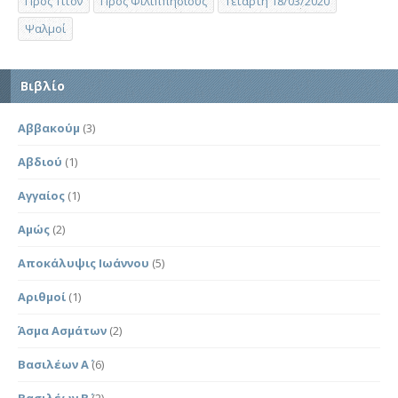
Προς Τίτον
Προς Φιλιππησίους
Τετάρτη 18/03/2020
Ψαλμοί
Βιβλίο
Αββακούμ
(3)
Αβδιού
(1)
Αγγαίος
(1)
Αμώς
(2)
Αποκάλυψις Ιωάννου
(5)
Αριθμοί
(1)
Άσμα Ασμάτων
(2)
Βασιλέων Α΄
(6)
Βασιλέων Β΄
(2)