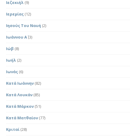
Ιεζεκιήλ
(9)
Ιερεμίας
(12)
Ιησούς Του Ναυή
(2)
Ιωάννου Α΄
(3)
Ιώβ
(8)
Ιωήλ
(2)
Ιωνάς
(6)
Κατά Ιωάννην
(82)
Κατά Λουκάν
(85)
Κατά Μάρκον
(51)
Κατά Ματθαίον
(77)
Κριταί
(28)