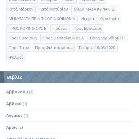
Κατά Μάρκον
Κατά Ματθαίον
ΜΑΘΗΜΑΤΑ ΚΥΡΙΑΚΗΣ
ΜΗΝΥΜΑΤΑ ΠΡΙΝ ΤΗ ΘΕΙΑ ΚΟΙΝΩΝΙΑ
Νεεμία
Ομολογία
ΠΡΟΣ ΚΟΡΙΝΘΙΟΥΣ Β΄
Πράξεις
Προς Εβραίους
Προς Εφεσίους
Προς Θεσσαλονικείς Α΄
Προς Κορινθίους Β'
Προς Τίτον
Προς Φιλιππησίους
Τετάρτη 18/03/2020
Ψαλμοί
Βιβλίο
Αββακούμ
(3)
Αβδιού
(1)
Αγγαίος
(1)
Αμώς
(2)
Αποκάλυψις Ιωάννου
(5)