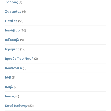
Έσδρας
(1)
Ζαχαρίας
(4)
Ησαΐας
(55)
Ιακώβου
(16)
Ιεζεκιήλ
(9)
Ιερεμίας
(12)
Ιησούς Του Ναυή
(2)
Ιωάννου Α΄
(3)
Ιώβ
(8)
Ιωήλ
(2)
Ιωνάς
(6)
Κατά Ιωάννην
(82)