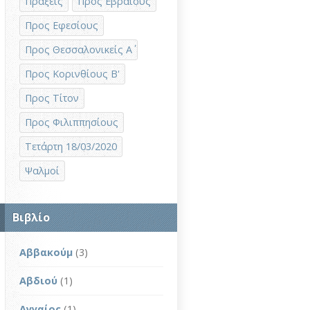
Πράξεις
Προς Εβραίους
Προς Εφεσίους
Προς Θεσσαλονικείς Α΄
Προς Κορινθίους Β'
Προς Τίτον
Προς Φιλιππησίους
Τετάρτη 18/03/2020
Ψαλμοί
Βιβλίο
Αββακούμ
(3)
Αβδιού
(1)
Αγγαίος
(1)