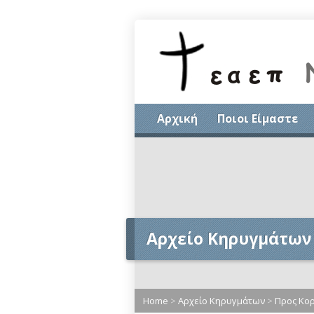
Αρχική
Ποιοι Είμαστε
Αρχείο Κηρυγμάτων
Home
>
Αρχείο Κηρυγμάτων
>
Προς Κορ