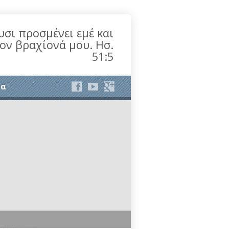
υσι προσμένει εμέ και
τον βραχίονά μου. Ησ.
51:5
ία