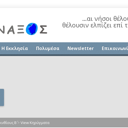
…αι νήσοι θέλο
θέλουσιν ελπίζει επί 
Η Εκκλησία
Πολυμέσα
Newsletter
Επικοινων
ινθίους Β΄
>
View Κηρύγματα