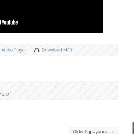
 Audio Player
Download MP3
Σ Β΄
→
Older Κηρύγματα