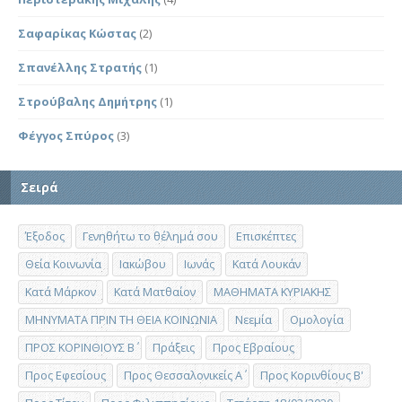
Σαφαρίκας Κώστας
(2)
Σπανέλλης Στρατής
(1)
Στρούβαλης Δημήτρης
(1)
Φέγγος Σπύρος
(3)
Σειρά
Έξοδος
Γενηθήτω το θέλημά σου
Επισκέπτες
Θεία Κοινωνία
Ιακώβου
Ιωνάς
Κατά Λουκάν
Κατά Μάρκον
Κατά Ματθαίον
ΜΑΘΗΜΑΤΑ ΚΥΡΙΑΚΗΣ
ΜΗΝΥΜΑΤΑ ΠΡΙΝ ΤΗ ΘΕΙΑ ΚΟΙΝΩΝΙΑ
Νεεμία
Ομολογία
ΠΡΟΣ ΚΟΡΙΝΘΙΟΥΣ Β΄
Πράξεις
Προς Εβραίους
Προς Εφεσίους
Προς Θεσσαλονικείς Α΄
Προς Κορινθίους Β'