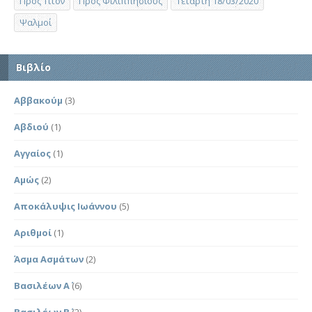
Προς Τίτον
Προς Φιλιππησίους
Τετάρτη 18/03/2020
Ψαλμοί
Βιβλίο
Αββακούμ
(3)
Αβδιού
(1)
Αγγαίος
(1)
Αμώς
(2)
Αποκάλυψις Ιωάννου
(5)
Αριθμοί
(1)
Άσμα Ασμάτων
(2)
Βασιλέων Α΄
(6)
Βασιλέων Β΄
(2)