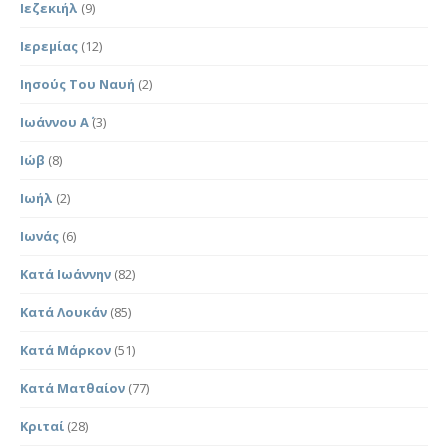
Ιεζεκιήλ
(9)
Ιερεμίας
(12)
Ιησούς Του Ναυή
(2)
Ιωάννου Α΄
(3)
Ιώβ
(8)
Ιωήλ
(2)
Ιωνάς
(6)
Κατά Ιωάννην
(82)
Κατά Λουκάν
(85)
Κατά Μάρκον
(51)
Κατά Ματθαίον
(77)
Κριταί
(28)