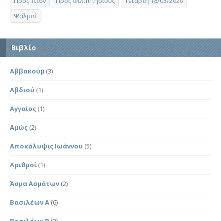
Προς Τίτον
Προς Φιλιππησίους
Τετάρτη 18/03/2020
Ψαλμοί
Βιβλίο
Αββακούμ
(3)
Αβδιού
(1)
Αγγαίος
(1)
Αμώς
(2)
Αποκάλυψις Ιωάννου
(5)
Αριθμοί
(1)
Άσμα Ασμάτων
(2)
Βασιλέων Α΄
(6)
Βασιλέων Β΄
(2)