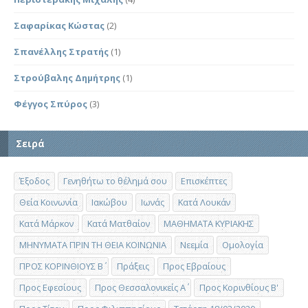
Σαφαρίκας Κώστας
(2)
Σπανέλλης Στρατής
(1)
Στρούβαλης Δημήτρης
(1)
Φέγγος Σπύρος
(3)
Σειρά
Έξοδος
Γενηθήτω το θέλημά σου
Επισκέπτες
Θεία Κοινωνία
Ιακώβου
Ιωνάς
Κατά Λουκάν
Κατά Μάρκον
Κατά Ματθαίον
ΜΑΘΗΜΑΤΑ ΚΥΡΙΑΚΗΣ
ΜΗΝΥΜΑΤΑ ΠΡΙΝ ΤΗ ΘΕΙΑ ΚΟΙΝΩΝΙΑ
Νεεμία
Ομολογία
ΠΡΟΣ ΚΟΡΙΝΘΙΟΥΣ Β΄
Πράξεις
Προς Εβραίους
Προς Εφεσίους
Προς Θεσσαλονικείς Α΄
Προς Κορινθίους Β'