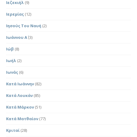
Ιεζεκιήλ
(9)
Ιερεμίας
(12)
Ιησούς Του Ναυή
(2)
Ιωάννου Α΄
(3)
Ιώβ
(8)
Ιωήλ
(2)
Ιωνάς
(6)
Κατά Ιωάννην
(82)
Κατά Λουκάν
(85)
Κατά Μάρκον
(51)
Κατά Ματθαίον
(77)
Κριταί
(28)