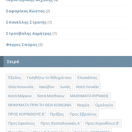
Σαφαρίκας Κώστας
(2)
Σπανέλλης Στρατής
(1)
Στρούβαλης Δημήτρης
(1)
Φέγγος Σπύρος
(3)
Σειρά
Έξοδος
Γενηθήτω το θέλημά σου
Επισκέπτες
Θεία Κοινωνία
Ιακώβου
Ιωνάς
Κατά Λουκάν
Κατά Μάρκον
Κατά Ματθαίον
ΜΑΘΗΜΑΤΑ ΚΥΡΙΑΚΗΣ
ΜΗΝΥΜΑΤΑ ΠΡΙΝ ΤΗ ΘΕΙΑ ΚΟΙΝΩΝΙΑ
Νεεμία
Ομολογία
ΠΡΟΣ ΚΟΡΙΝΘΙΟΥΣ Β΄
Πράξεις
Προς Εβραίους
Προς Εφεσίους
Προς Θεσσαλονικείς Α΄
Προς Κορινθίους Β'