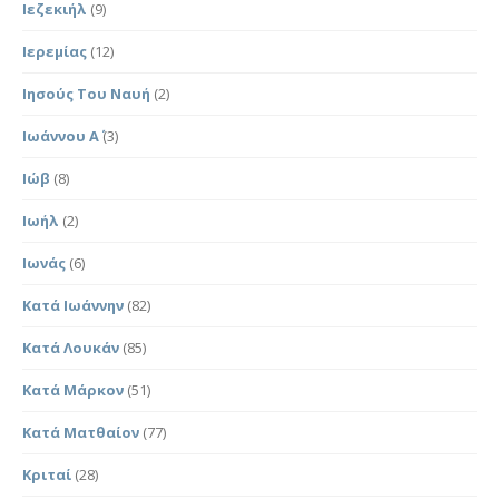
Ιεζεκιήλ
(9)
Ιερεμίας
(12)
Ιησούς Του Ναυή
(2)
Ιωάννου Α΄
(3)
Ιώβ
(8)
Ιωήλ
(2)
Ιωνάς
(6)
Κατά Ιωάννην
(82)
Κατά Λουκάν
(85)
Κατά Μάρκον
(51)
Κατά Ματθαίον
(77)
Κριταί
(28)