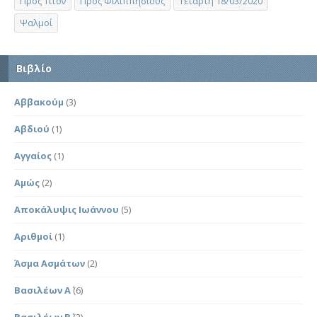
Προς Τίτον
Προς Φιλιππησίους
Τετάρτη 18/03/2020
Ψαλμοί
Βιβλίο
Αββακούμ
(3)
Αβδιού
(1)
Αγγαίος
(1)
Αμώς
(2)
Αποκάλυψις Ιωάννου
(5)
Αριθμοί
(1)
Άσμα Ασμάτων
(2)
Βασιλέων Α΄
(6)
Βασιλέων Β΄
(2)