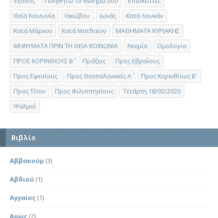
Έξοδος
Γενηθήτω το θέλημά σου
Επισκέπτες
Θεία Κοινωνία
Ιακώβου
Ιωνάς
Κατά Λουκάν
Κατά Μάρκον
Κατά Ματθαίον
ΜΑΘΗΜΑΤΑ ΚΥΡΙΑΚΗΣ
ΜΗΝΥΜΑΤΑ ΠΡΙΝ ΤΗ ΘΕΙΑ ΚΟΙΝΩΝΙΑ
Νεεμία
Ομολογία
ΠΡΟΣ ΚΟΡΙΝΘΙΟΥΣ Β΄
Πράξεις
Προς Εβραίους
Προς Εφεσίους
Προς Θεσσαλονικείς Α΄
Προς Κορινθίους Β'
Προς Τίτον
Προς Φιλιππησίους
Τετάρτη 18/03/2020
Ψαλμοί
Βιβλίο
Αββακούμ
(3)
Αβδιού
(1)
Αγγαίος
(1)
Αμώς
(2)