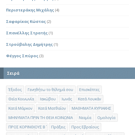
Περιστεράκης Μιχάλης
(4)
Σαφαρίκας Κώστας
(2)
Σπανέλλης Στρατής
(1)
Στρούβαλης Δημήτρης
(1)
Φέγγος Σπύρος
(3)
Σειρά
Έξοδος
Γενηθήτω το θέλημά σου
Επισκέπτες
Θεία Κοινωνία
Ιακώβου
Ιωνάς
Κατά Λουκάν
Κατά Μάρκον
Κατά Ματθαίον
ΜΑΘΗΜΑΤΑ ΚΥΡΙΑΚΗΣ
ΜΗΝΥΜΑΤΑ ΠΡΙΝ ΤΗ ΘΕΙΑ ΚΟΙΝΩΝΙΑ
Νεεμία
Ομολογία
ΠΡΟΣ ΚΟΡΙΝΘΙΟΥΣ Β΄
Πράξεις
Προς Εβραίους