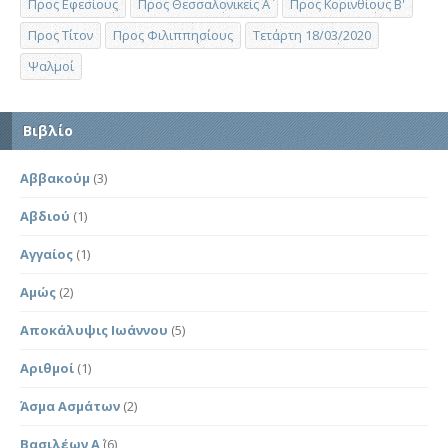
Προς Εφεσίους
Προς Θεσσαλονικείς Α΄
Προς Κορινθίους Β'
Προς Τίτον
Προς Φιλιππησίους
Τετάρτη 18/03/2020
Ψαλμοί
Βιβλίο
Αββακούμ
(3)
Αβδιού
(1)
Αγγαίος
(1)
Αμώς
(2)
Αποκάλυψις Ιωάννου
(5)
Αριθμοί
(1)
Άσμα Ασμάτων
(2)
Βασιλέων Α΄
(6)