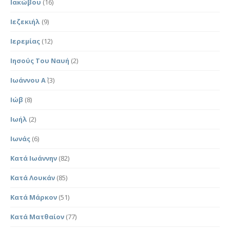
Ιακώβου
(16)
Ιεζεκιήλ
(9)
Ιερεμίας
(12)
Ιησούς Του Ναυή
(2)
Ιωάννου Α΄
(3)
Ιώβ
(8)
Ιωήλ
(2)
Ιωνάς
(6)
Κατά Ιωάννην
(82)
Κατά Λουκάν
(85)
Κατά Μάρκον
(51)
Κατά Ματθαίον
(77)