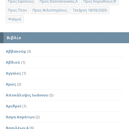
Προς Εφεσίους
Προς Θεσσαλονικείς Α΄
Προς Κορινθίους Β'
Προς Τίτον
Προς Φιλιππησίους
Τετάρτη 18/03/2020
Ψαλμοί
Βιβλίο
Αββακούμ
(3)
Αβδιού
(1)
Αγγαίος
(1)
Αμώς
(2)
Αποκάλυψις Ιωάννου
(5)
Αριθμοί
(1)
Άσμα Ασμάτων
(2)
Βασιλέων Α΄
(6)