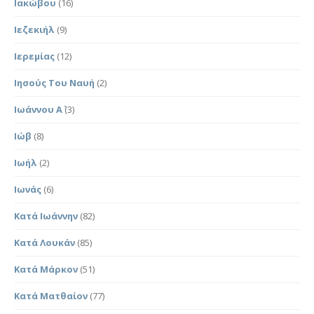
Ιακώβου
(16)
Ιεζεκιήλ
(9)
Ιερεμίας
(12)
Ιησούς Του Ναυή
(2)
Ιωάννου Α΄
(3)
Ιώβ
(8)
Ιωήλ
(2)
Ιωνάς
(6)
Κατά Ιωάννην
(82)
Κατά Λουκάν
(85)
Κατά Μάρκον
(51)
Κατά Ματθαίον
(77)