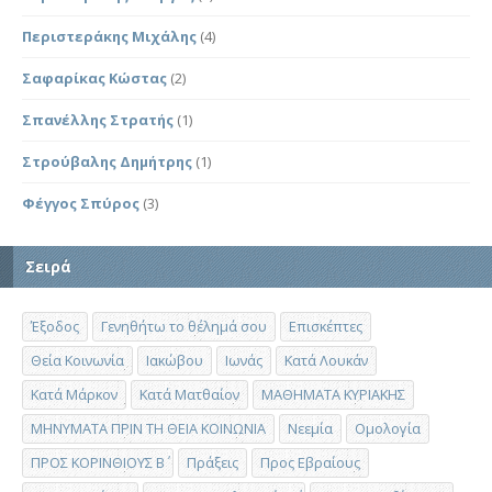
Περιστεράκης Μιχάλης
(4)
Σαφαρίκας Κώστας
(2)
Σπανέλλης Στρατής
(1)
Στρούβαλης Δημήτρης
(1)
Φέγγος Σπύρος
(3)
Σειρά
Έξοδος
Γενηθήτω το θέλημά σου
Επισκέπτες
Θεία Κοινωνία
Ιακώβου
Ιωνάς
Κατά Λουκάν
Κατά Μάρκον
Κατά Ματθαίον
ΜΑΘΗΜΑΤΑ ΚΥΡΙΑΚΗΣ
ΜΗΝΥΜΑΤΑ ΠΡΙΝ ΤΗ ΘΕΙΑ ΚΟΙΝΩΝΙΑ
Νεεμία
Ομολογία
ΠΡΟΣ ΚΟΡΙΝΘΙΟΥΣ Β΄
Πράξεις
Προς Εβραίους