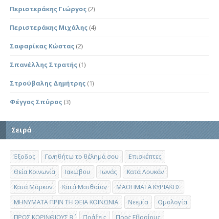
Περιστεράκης Γιώργος
(2)
Περιστεράκης Μιχάλης
(4)
Σαφαρίκας Κώστας
(2)
Σπανέλλης Στρατής
(1)
Στρούβαλης Δημήτρης
(1)
Φέγγος Σπύρος
(3)
Σειρά
Έξοδος
Γενηθήτω το θέλημά σου
Επισκέπτες
Θεία Κοινωνία
Ιακώβου
Ιωνάς
Κατά Λουκάν
Κατά Μάρκον
Κατά Ματθαίον
ΜΑΘΗΜΑΤΑ ΚΥΡΙΑΚΗΣ
ΜΗΝΥΜΑΤΑ ΠΡΙΝ ΤΗ ΘΕΙΑ ΚΟΙΝΩΝΙΑ
Νεεμία
Ομολογία
ΠΡΟΣ ΚΟΡΙΝΘΙΟΥΣ Β΄
Πράξεις
Προς Εβραίους