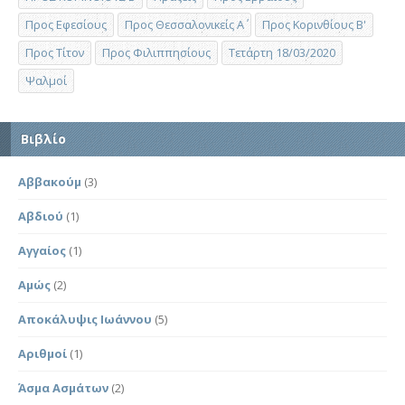
Προς Εφεσίους
Προς Θεσσαλονικείς Α΄
Προς Κορινθίους Β'
Προς Τίτον
Προς Φιλιππησίους
Τετάρτη 18/03/2020
Ψαλμοί
Βιβλίο
Αββακούμ
(3)
Αβδιού
(1)
Αγγαίος
(1)
Αμώς
(2)
Αποκάλυψις Ιωάννου
(5)
Αριθμοί
(1)
Άσμα Ασμάτων
(2)