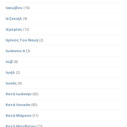
Ιακώβου
(16)
Ιεζεκιήλ
(9)
Ιερεμίας
(12)
Ιησούς Του Ναυή
(2)
Ιωάννου Α΄
(3)
Ιώβ
(8)
Ιωήλ
(2)
Ιωνάς
(6)
Κατά Ιωάννην
(82)
Κατά Λουκάν
(85)
Κατά Μάρκον
(51)
Κατά Ματθαίον
(77)