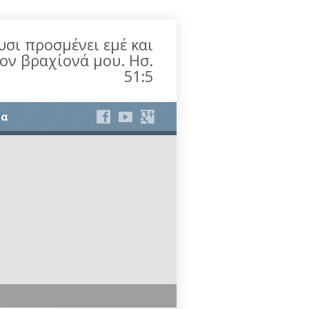
υσι προσμένει εμέ και
τον βραχίονά μου. Ησ.
51:5
ία