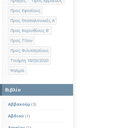
Πράξεις
Προς Εβραίους
Προς Εφεσίους
Προς Θεσσαλονικείς Α΄
Προς Κορινθίους Β'
Προς Τίτον
Προς Φιλιππησίους
Τετάρτη 18/03/2020
Ψαλμοί
Βιβλίο
Αββακούμ
(3)
Αβδιού
(1)
Αγγαίος
(1)