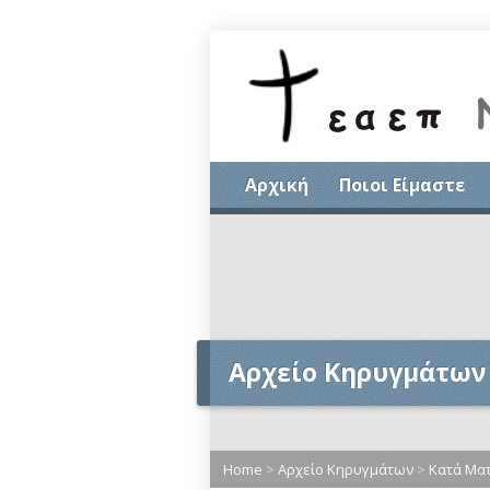
Αρχική
Ποιοι Είμαστε
Αρχείο Κηρυγμάτων
Home
>
Αρχείο Κηρυγμάτων
>
Κατά Μα