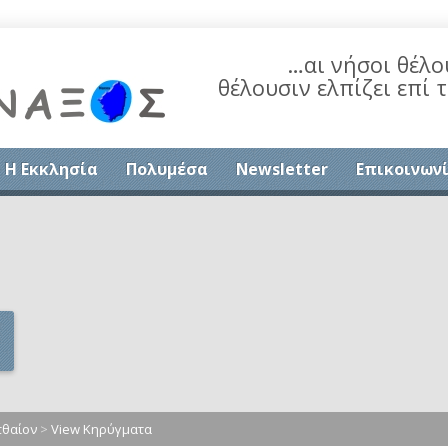
…αι νήσοι θέλο
θέλουσιν ελπίζει επί 
Η Εκκλησία
Πολυμέσα
Newsletter
Επικοινων
τθαίον
>
View Κηρύγματα