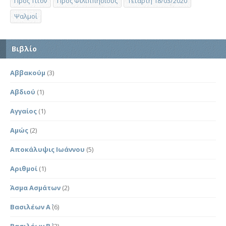
Προς Τίτον
Προς Φιλιππησίους
Τετάρτη 18/03/2020
Ψαλμοί
Βιβλίο
Αββακούμ
(3)
Αβδιού
(1)
Αγγαίος
(1)
Αμώς
(2)
Αποκάλυψις Ιωάννου
(5)
Αριθμοί
(1)
Άσμα Ασμάτων
(2)
Βασιλέων Α΄
(6)
Βασιλέων Β΄
(2)