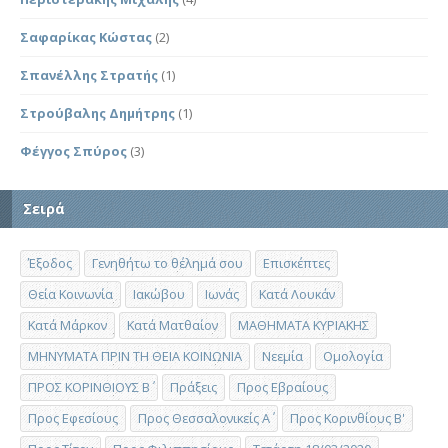
Σαφαρίκας Κώστας
(2)
Σπανέλλης Στρατής
(1)
Στρούβαλης Δημήτρης
(1)
Φέγγος Σπύρος
(3)
Σειρά
Έξοδος
Γενηθήτω το θέλημά σου
Επισκέπτες
Θεία Κοινωνία
Ιακώβου
Ιωνάς
Κατά Λουκάν
Κατά Μάρκον
Κατά Ματθαίον
ΜΑΘΗΜΑΤΑ ΚΥΡΙΑΚΗΣ
ΜΗΝΥΜΑΤΑ ΠΡΙΝ ΤΗ ΘΕΙΑ ΚΟΙΝΩΝΙΑ
Νεεμία
Ομολογία
ΠΡΟΣ ΚΟΡΙΝΘΙΟΥΣ Β΄
Πράξεις
Προς Εβραίους
Προς Εφεσίους
Προς Θεσσαλονικείς Α΄
Προς Κορινθίους Β'