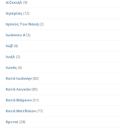
Ιεζεκιήλ
(9)
Ιερεμίας
(12)
Ιησούς Του Ναυή
(2)
Ιωάννου Α΄
(3)
Ιώβ
(8)
Ιωήλ
(2)
Ιωνάς
(6)
Κατά Ιωάννην
(82)
Κατά Λουκάν
(85)
Κατά Μάρκον
(51)
Κατά Ματθαίον
(77)
Κριταί
(28)