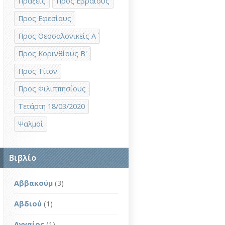
Πράξεις
Προς Εβραίους
Προς Εφεσίους
Προς Θεσσαλονικείς Α΄
Προς Κορινθίους Β'
Προς Τίτον
Προς Φιλιππησίους
Τετάρτη 18/03/2020
Ψαλμοί
Βιβλίο
Αββακούμ
(3)
Αβδιού
(1)
Αγγαίος
(1)