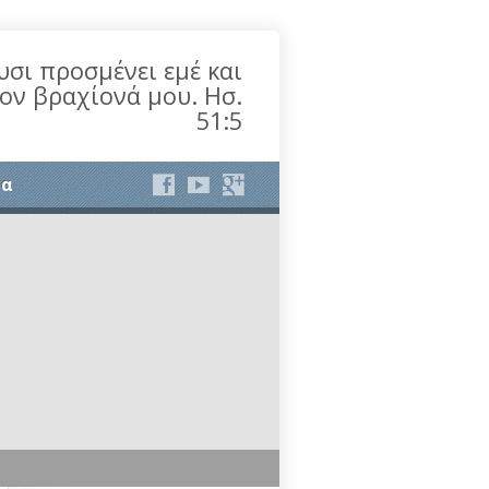
υσι προσμένει εμέ και
τον βραχίονά μου. Ησ.
51:5
ία