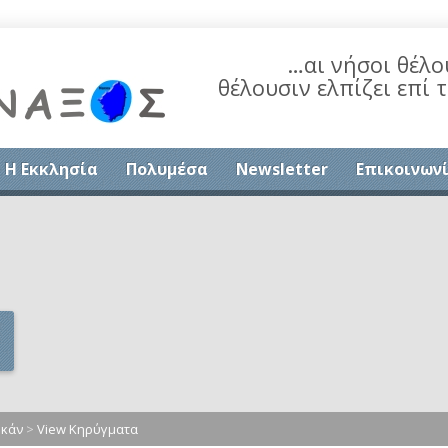
…αι νήσοι θέλο
θέλουσιν ελπίζει επί 
Η Εκκλησία
Πολυμέσα
Newsletter
Επικοινων
υκάν
>
View Κηρύγματα