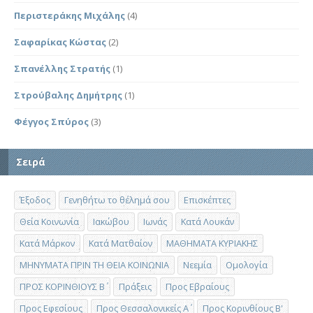
Περιστεράκης Μιχάλης
(4)
Σαφαρίκας Κώστας
(2)
Σπανέλλης Στρατής
(1)
Στρούβαλης Δημήτρης
(1)
Φέγγος Σπύρος
(3)
Σειρά
Έξοδος
Γενηθήτω το θέλημά σου
Επισκέπτες
Θεία Κοινωνία
Ιακώβου
Ιωνάς
Κατά Λουκάν
Κατά Μάρκον
Κατά Ματθαίον
ΜΑΘΗΜΑΤΑ ΚΥΡΙΑΚΗΣ
ΜΗΝΥΜΑΤΑ ΠΡΙΝ ΤΗ ΘΕΙΑ ΚΟΙΝΩΝΙΑ
Νεεμία
Ομολογία
ΠΡΟΣ ΚΟΡΙΝΘΙΟΥΣ Β΄
Πράξεις
Προς Εβραίους
Προς Εφεσίους
Προς Θεσσαλονικείς Α΄
Προς Κορινθίους Β'