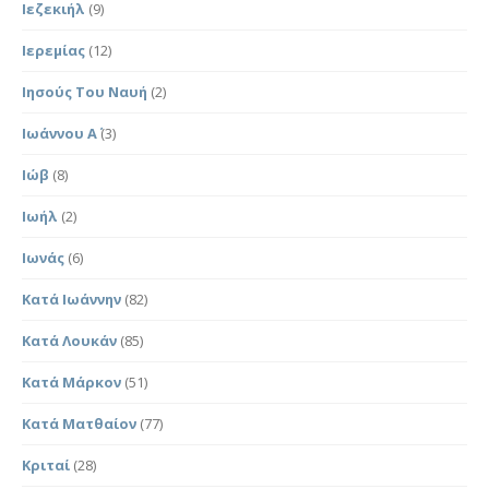
Ιεζεκιήλ
(9)
Ιερεμίας
(12)
Ιησούς Του Ναυή
(2)
Ιωάννου Α΄
(3)
Ιώβ
(8)
Ιωήλ
(2)
Ιωνάς
(6)
Κατά Ιωάννην
(82)
Κατά Λουκάν
(85)
Κατά Μάρκον
(51)
Κατά Ματθαίον
(77)
Κριταί
(28)