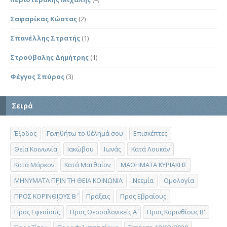
Σαφαρίκας Κώστας
(2)
Σπανέλλης Στρατής
(1)
Στρούβαλης Δημήτρης
(1)
Φέγγος Σπύρος
(3)
Σειρά
Έξοδος
Γενηθήτω το θέλημά σου
Επισκέπτες
Θεία Κοινωνία
Ιακώβου
Ιωνάς
Κατά Λουκάν
Κατά Μάρκον
Κατά Ματθαίον
ΜΑΘΗΜΑΤΑ ΚΥΡΙΑΚΗΣ
ΜΗΝΥΜΑΤΑ ΠΡΙΝ ΤΗ ΘΕΙΑ ΚΟΙΝΩΝΙΑ
Νεεμία
Ομολογία
ΠΡΟΣ ΚΟΡΙΝΘΙΟΥΣ Β΄
Πράξεις
Προς Εβραίους
Προς Εφεσίους
Προς Θεσσαλονικείς Α΄
Προς Κορινθίους Β'