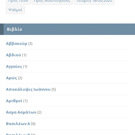
Προς Τίτον
Προς Φιλιππησίους
Τετάρτη 18/03/2020
Ψαλμοί
Βιβλίο
Αββακούμ
(3)
Αβδιού
(1)
Αγγαίος
(1)
Αμώς
(2)
Αποκάλυψις Ιωάννου
(5)
Αριθμοί
(1)
Άσμα Ασμάτων
(2)
Βασιλέων Α΄
(6)
Βασιλέων Β΄
(2)